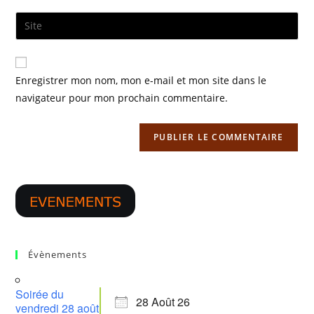
username
email
Saisir
to
address
l’URL
comment
to
de
comment
votre
Enregistrer mon nom, mon e-mail et mon site dans le
site
navigateur pour mon prochain commentaire.
(facultatif)
Évènements
Soirée du
28 Août 26
vendredi 28 août