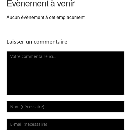
Évènement à venir
Aucun évènement à cet emplacement
Laisser un commentaire
Comment
Enter
your
name
Enter
or
your