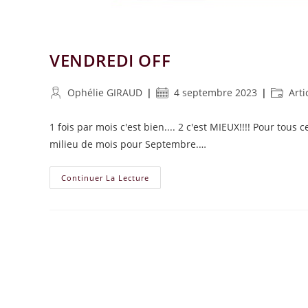
VENDREDI OFF
Auteur/autrice
Publication
Post
Ophélie GIRAUD
4 septembre 2023
Arti
de
publiée :
category
la
1 fois par mois c'est bien.... 2 c'est MIEUX!!!! Pour tous
publication :
milieu de mois pour Septembre.…
VENDREDI
Continuer La Lecture
OFF