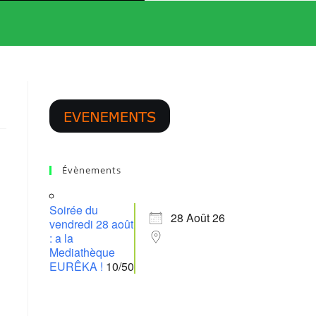
WEBSITE
SEARCH
Évènements
Soirée du
28 Août 26
vendredi 28 août
: a la
Mediathèque
EURÊKA !
10/50
365
Outlook Live