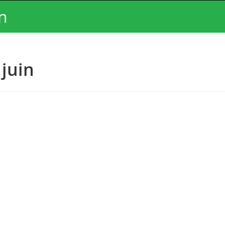
n
 juin
oogle
iCalendar
Office 