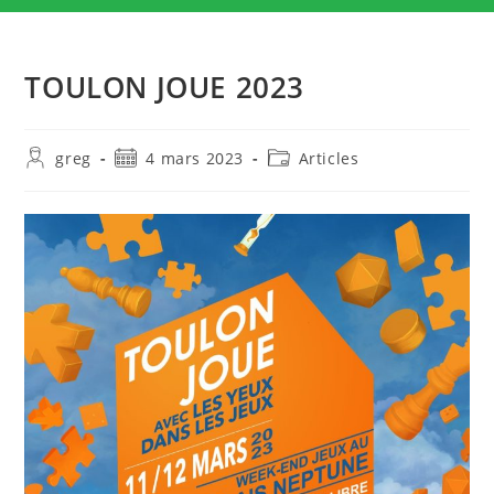
TOULON JOUE 2023
Auteur/autrice
Publication
Post
greg
4 mars 2023
Articles
de
publiée :
category:
la
publication :